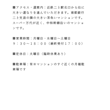
■アクセス・道案内：近鉄二上駅北口から右に
大きい道なりを進んでいただきます。南都銀行
二上支店の隣の大きい茶色いマンションです。
スーパー万代が近く、中和幹線沿いのマンショ
ンです。
■営業時間：月曜日・水曜日～土曜日
９：３０～１８：００（最終受付１７：００）
■定休日：火曜日（臨時休業あり）
■駐車場：有※マンションのすぐ近くの月極駐
車場です