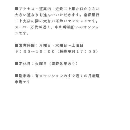
■アクセス・道案内：近鉄二上駅北口から右に
大きい道なりを進んでいただきます。南都銀行
二上支店の隣の大きい茶色いマンションです。
スーパー万代が近く、中和幹線沿いのマンショ
ンです。
■営業時間：月曜日・水曜日～土曜日
９：３０～１８：００（最終受付１７：００）
■定休日：火曜日（臨時休業あり）
■駐車場：有※マンションのすぐ近くの月極駐
車場です